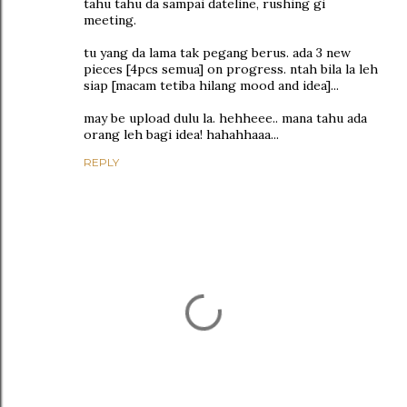
tahu tahu da sampai dateline, rushing gi
meeting.
tu yang da lama tak pegang berus. ada 3 new
pieces [4pcs semua] on progress. ntah bila la leh
siap [macam tetiba hilang mood and idea]...
may be upload dulu la. hehheee.. mana tahu ada
orang leh bagi idea! hahahhaaa...
REPLY