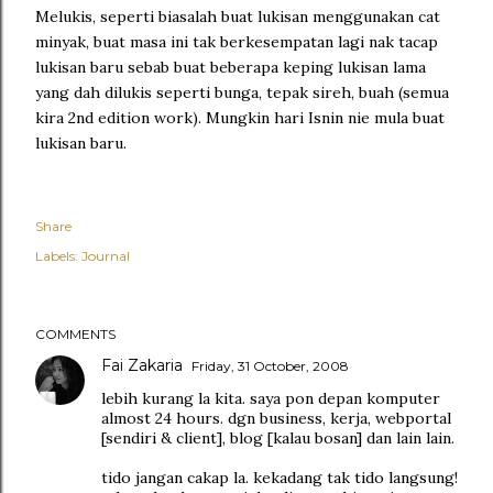
Melukis, seperti biasalah buat lukisan menggunakan cat
minyak, buat masa ini tak berkesempatan lagi nak tacap
lukisan baru sebab buat beberapa keping lukisan lama
yang dah dilukis seperti bunga, tepak sireh, buah (semua
kira 2nd edition work). Mungkin hari Isnin nie mula buat
lukisan baru.
Share
Labels:
Journal
COMMENTS
Fai Zakaria
Friday, 31 October, 2008
lebih kurang la kita. saya pon depan komputer
almost 24 hours. dgn business, kerja, webportal
[sendiri & client], blog [kalau bosan] dan lain lain.
tido jangan cakap la. kekadang tak tido langsung!