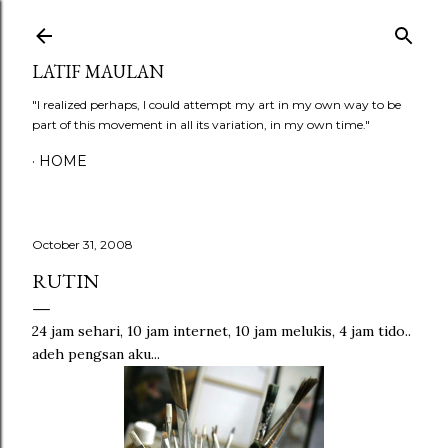
Skip to main content
LATIF MAULAN
"I realized perhaps, I could attempt my art in my own way to be
part of this movement in all its variation, in my own time."
HOME
October 31, 2008
RUTIN
24 jam sehari, 10 jam internet, 10 jam melukis, 4 jam tido..
adeh pengsan aku...