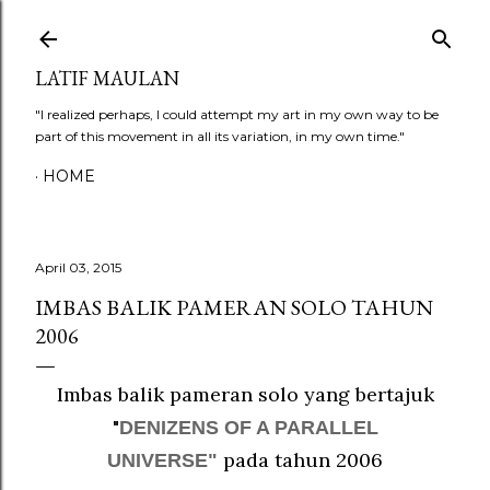
Skip to main content
LATIF MAULAN
"I realized perhaps, I could attempt my art in my own way to be
part of this movement in all its variation, in my own time."
HOME
April 03, 2015
IMBAS BALIK PAMERAN SOLO TAHUN
2006
Imbas balik pameran solo yang bertajuk
"
DENIZENS OF A PARALLEL
pada tahun 2006
UNIVERSE"